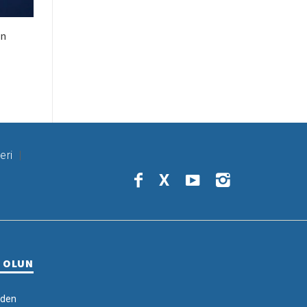
ın
eri
X
R OLUN
rden