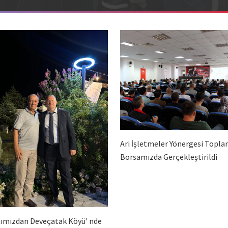
Ari İşletmeler Yönergesi Toplan
Borsamızda Gerçekleştirildi
ımızdan Deveçatak Köyü' nde