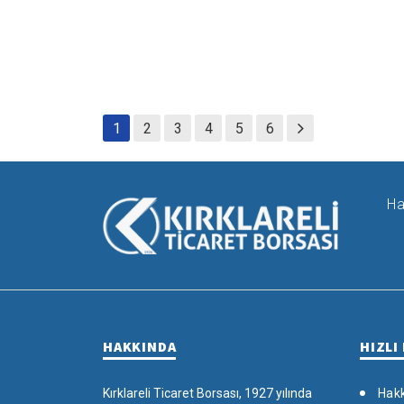
1
2
3
4
5
6
Ha
HAKKINDA
HIZLI
Kırklareli Ticaret Borsası, 1927 yılında
Hak