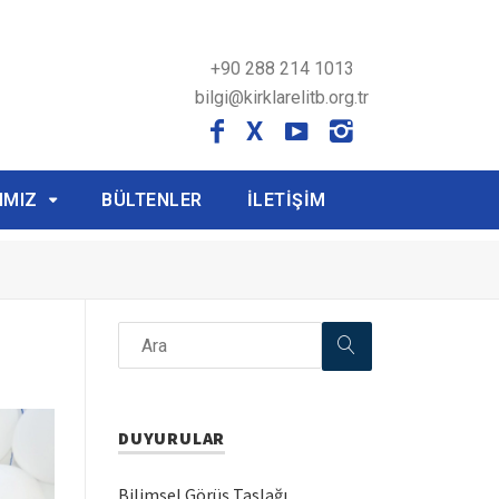
+90 288 214 1013
bilgi@kirklarelitb.org.tr
X
IMIZ
BÜLTENLER
İLETİŞİM
DUYURULAR
Bilimsel Görüş Taslağı