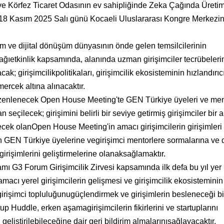
e Körfez Ticaret Odasının ev sahipliğinde Zeka Çağında Üretim
 18 Kasım 2025 Salı günü Kocaeli Uluslararası Kongre Merkezi
plum ve dijital dönüşüm dünyasının önde gelen temsilcilerinin
ağıetkinlik kapsamında, alanında uzman girişimciler tecrübeleri
acak; girişimcilikpolitikaları, girişimcilik ekosisteminin hızlandırıc
mercek altına alınacaktır.
enlenecek Open House Meeting'te GEN Türkiye üyeleri ve men
 seçilecek; girişimini belirli bir seviye getirmiş girişimciler bir 
ecek olanOpen House Meeting'in amacı girişimcilerin girişimleri 
dan GEN Türkiye üyelerine vegirişimci mentorlere sormalarına ve 
 girişimlerini geliştirmelerine olanaksağlamaktır.
mı G3 Forum Girişimcilik Zirvesi kapsamında ilk defa bu yıl yer
macı yerel girişimcilerin gelişmesi ve girişimcilik ekosisteminin
girişimci topluluğunugüçlendirmek ve girişimlerin besleneceği bi
up Huddle, erken aşamagirişimcilerin fikirlerini ve startuplarını
geliştirilebileceğine dair geri bildirim almalarınısağlayacaktır.