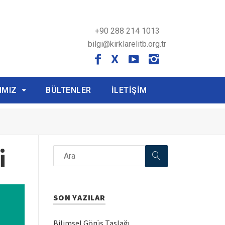
+90 288 214 1013
bilgi@kirklarelitb.org.tr
X
IMIZ
BÜLTENLER
İLETİŞİM
i
SON YAZILAR
Bilimsel Görüş Taslağı