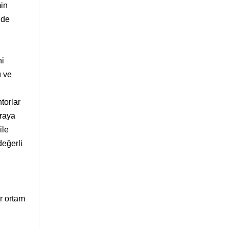
in
nde
ni
ı ve
torlar
araya
ile
değerli
r ortam