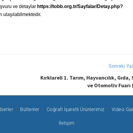
aşvuru ve detaylar
https://tobb.org.tr/Sayfalar/Detay.php?
 ulaşılabilmektedir.
Sonraki Ya
Kırklareli 1. Tarım, Hayvancılık, Gıda,
ve Otomotiv Fuarı 
berler
Bültenler
Coğrafi İşaretli Ürünlerimiz
Video Gal
İletişim