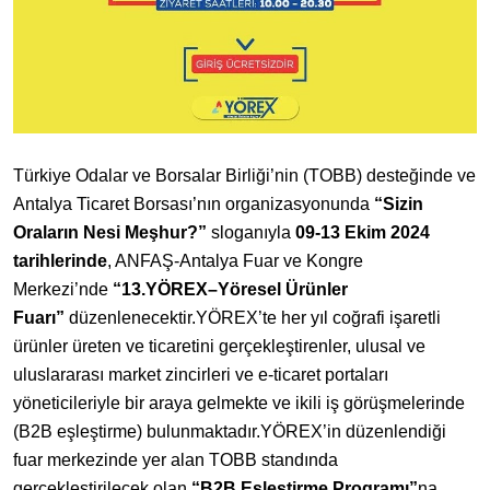
Türkiye Odalar ve Borsalar Birliği’nin (TOBB) desteğinde ve
Antalya Ticaret Borsası’nın organizasyonunda
“Sizin
Oraların Nesi Meşhur?”
sloganıyla
09-13 Ekim 2024
tarihlerinde
, ANFAŞ-Antalya Fuar ve Kongre
Merkezi’nde
“13.YÖREX–Yöresel Ürünler
Fuarı”
düzenlenecektir.
YÖREX’te her yıl coğrafi işaretli
ürünler üreten ve ticaretini gerçekleştirenler, ulusal ve
uluslararası market zincirleri ve e-ticaret portaları
yöneticileriyle bir araya gelmekte ve ikili iş görüşmelerinde
(B2B eşleştirme) bulunmaktadır.
YÖREX’in düzenlendiği
fuar merkezinde yer alan TOBB standında
gerçekleştirilecek olan
“B2B Eşleştirme Programı”
na