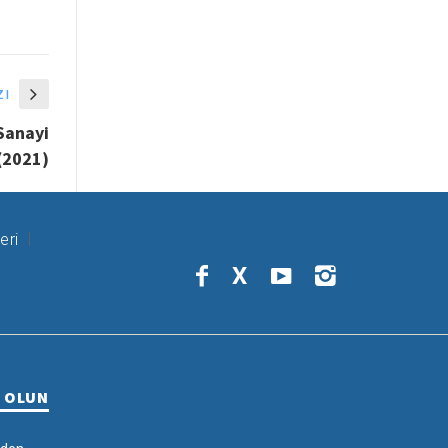
zı
 Sanayi
(2021)
eri
X
R OLUN