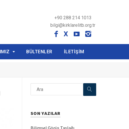
+90 288 214 1013
bilgi@kirklarelitb.org.tr
X
IMIZ
BÜLTENLER
İLETİŞİM
a
SON YAZILAR
Bilimsel Görüş Taslağı