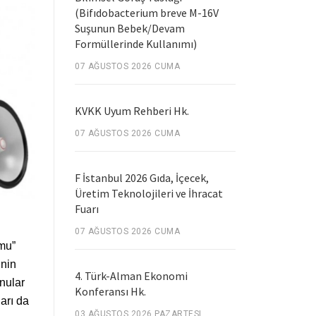
(Bifıdobacterium breve M-16V
Suşunun Bebek/Devam
Formüllerinde Kullanımı)
07 AĞUSTOS 2026 CUMA
KVKK Uyum Rehberi Hk.
07 AĞUSTOS 2026 CUMA
F İstanbul 2026 Gıda, İçecek,
Üretim Teknolojileri ve İhracat
Fuarı
07 AĞUSTOS 2026 CUMA
umu”
inin
4. Türk-Alman Ekonomi
nular
Konferansı Hk.
arı da
03 AĞUSTOS 2026 PAZARTESI