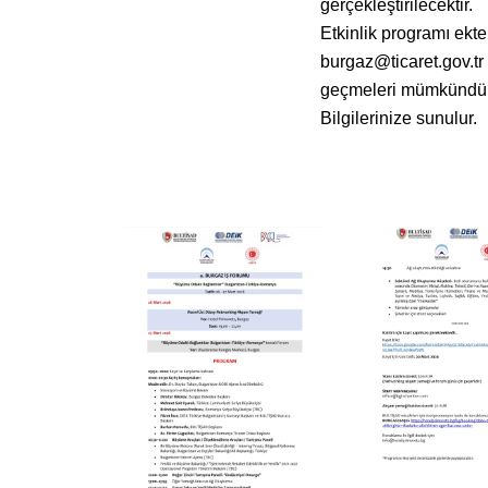
gerçekleştirilecektir.
Etkinlik programı ekte
burgaz@ticaret.gov.tr 
geçmeleri mümkündür
Bilgilerinize sunulur.