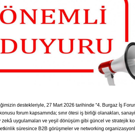
ğimizin destekleriyle, 27 Mart 2026 tarihinde “4. Burgaz İş For
onusu forum kapsamında; sınır ötesi iş birliği olanakları, sanay
y zekâ uygulamaları ve yeşil dönüşüm gibi güncel ve stratejik ko
ca etkinlik süresince B2B görüşmeler ve networking organizasyonl