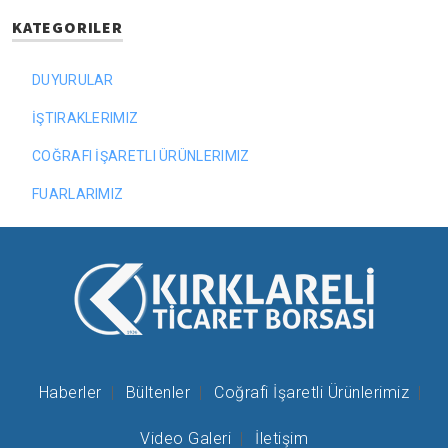
KATEGORILER
DUYURULAR
İŞTIRAKLERIMIZ
COĞRAFI İŞARETLI ÜRÜNLERIMIZ
FUARLARIMIZ
Haberler
Bültenler
Coğrafi İşaretli Ürünlerimiz
Video Galeri
İletişim