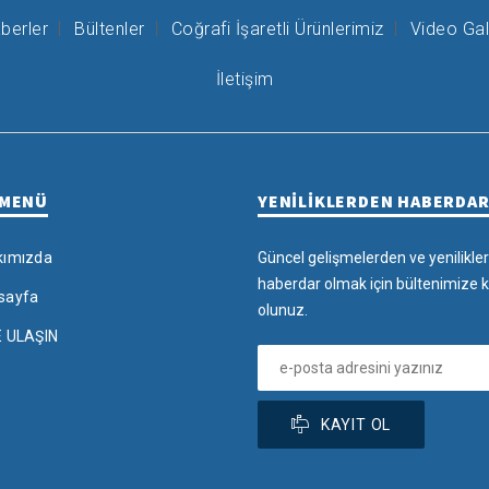
berler
Bültenler
Coğrafi İşaretli Ürünlerimiz
Video Gal
İletişim
 MENÜ
YENİLİKLERDEN HABERDA
kımızda
Güncel gelişmelerden ve yenilikle
haberdar olmak için bültenimize k
sayfa
olunuz.
E ULAŞIN
KAYIT OL