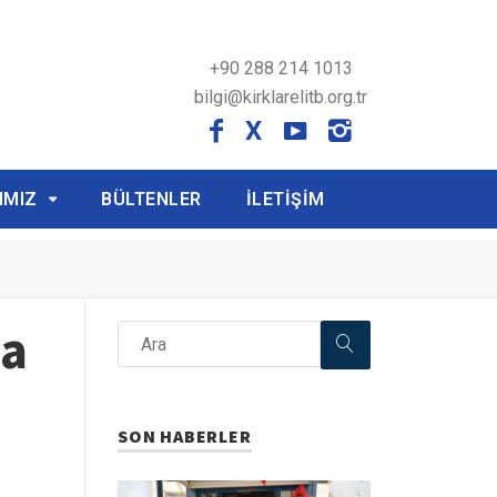
+90 288 214 1013
bilgi@kirklarelitb.org.tr
X
IMIZ
BÜLTENLER
İLETİŞİM
la
SON HABERLER