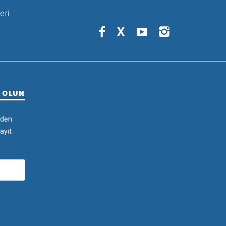
eri
X
R OLUN
rden
ayıt