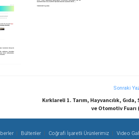
Sonraki Ya
Kırklareli 1. Tarım, Hayvancılık, Gıda,
ve Otomotiv Fuarı 
berler
Bültenler
Coğrafi İşaretli Ürünlerimiz
Video Gal