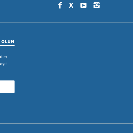
X
R OLUN
rden
ayıt