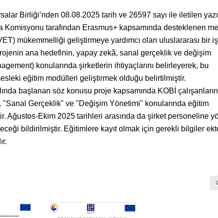
alar Birliği’nden 08.08.2025 tarih ve 26597 sayı ile iletilen yaz
a Komisyonu tarafından Erasmus+ kapsamında desteklenen me
ET) mükemmelliği geliştirmeye yardımcı olan uluslararası bir işb
rojenin ana hedefinin, yapay zekâ, sanal gerçeklik ve değişim
gement) konularında şirketlerin ihtiyaçlarını belirleyerek, bu
sleki eğitim modülleri geliştirmek olduğu belirtilmiştir.
yılında başlanan söz konusu proje kapsamında KOBİ çalışanları
 "Sanal Gerçeklik" ve "Değişim Yönetimi" konularında eğitim
ştir. Ağustos-Ekim 2025 tarihleri arasında da şirket personeline y
eceği bildirilmiştir. Eğitimlere kayıt olmak için gerekli bilgiler ekt
r.