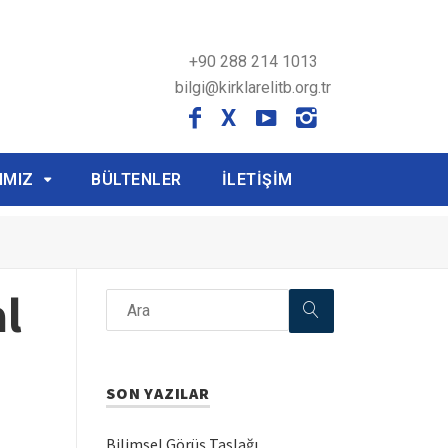
+90 288 214 1013
bilgi@kirklarelitb.org.tr
X
IMIZ
BÜLTENLER
İLETİŞİM
l
SON YAZILAR
Bilimsel Görüş Taslağı