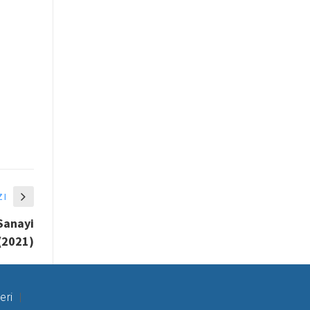
zı
 Sanayi
(2021)
eri