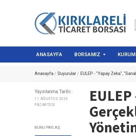
ANASAYFA
BORSAMIZ
KURUM
Anasayfa
Duyurular
EULEP - "Yapay Zeka", "Sanal 
EULEP 
Yayınlanma Tarihi :
11 AĞUSTOS 2025
Gerçek
PAZARTESI
Yönetim
BUNU PAYLAŞ: