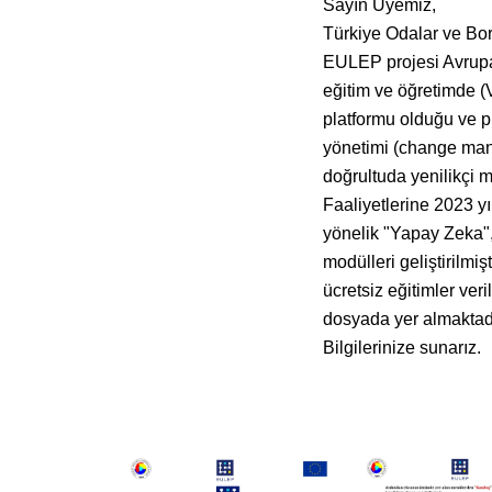
Sayın Üyemiz,
Türkiye Odalar ve Bors
EULEP projesi Avrup
eğitim ve öğretimde (V
platformu olduğu ve p
yönetimi (change mana
doğrultuda yenilikçi me
Faaliyetlerine 2023 
yönelik "Yapay Zeka",
modülleri geliştirilmi
ücretsiz eğitimler veril
dosyada yer almaktadı
Bilgilerinize sunarız.