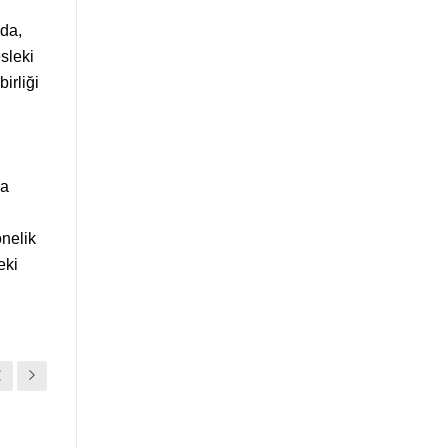
ıda,
sleki
irliği
na
önelik
eki