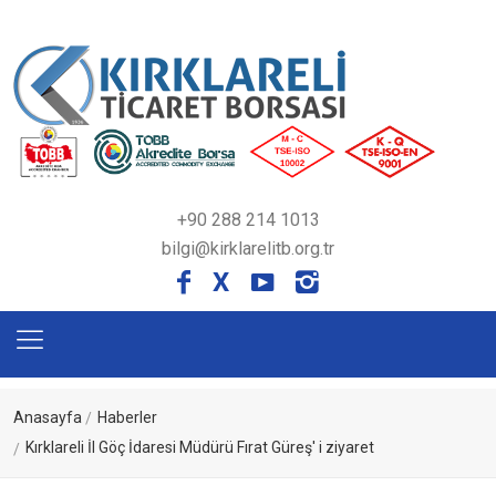
+90 288 214 1013
bilgi@kirklarelitb.org.tr
X
Anasayfa
Haberler
Kırklareli İl Göç İdaresi Müdürü Fırat Güreş' i ziyaret