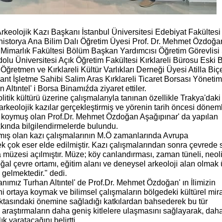
Arkeolojik Kazı Başkanı İstanbul Üniversitesi Edebiyat Fakültesi
historya Ana Bilim Dalı Öğretim Üyesi Prof. Dr. Mehmet Özdoğa
si Mimarlık Fakültesi Bölüm Başkan Yardımcısı Öğretim Görevlisi
dolu Üniversitesi Açık Öğretim Fakültesi Kırklareli Bürosu Eski 
ğretmen ve Kırklareli Kültür Varlıkları Derneği Üyesi Atilla Biçe
ant İşletme Sahibi Salim Aras Kırklareli Ticaret Borsası Yönetim
Altıntel' i Borsa Binamıźda ziyaret ettiler.
itik kültürü üzerine çalışmalarıyla tanınan özellikle Trakya'daki
rkeolojik kazılar gerçekleştirmiş ve yörenin tarih öncesi döneml
a koymuş olan Prof.Dr. Mehmet Özdoğan Aşağıpınar' da yapılan
kkında bilgilendirmelerde bulundu.
mış olan kazı çalışmalarının M.Ö zamanlarında Avrupa
k çok eser elde edilmiştir. Kazı çalışmalarından sonra çevrede 
müzesi açılmıştır. Müze; köy canlandırması, zaman tüneli, neolit
oğal çevre ortamı, eğitim alanı ve deneysel arkeoloji alan olmak
elmektedir." dedi.
ımız Turhan Altıntel' de Prof.Dr. Mehmet Özdoğan' ın İlimizin
ni ortaya koymak ve bilimsel çalışmaların bölgedeki kültürel mir
tasındaki önemine sağladığı katkılardan bahsederek bu tür
ik araştırmaların daha geniş kitlelere ulaşmasını sağlayarak, dah
ık yaratacağını belirtti.