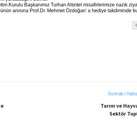
im Kurulu Başkanımız Turhan Altıntel misafirlerimize nazik ziyar
 günün anısına Prof.Dr. Mehmet Özdoğan' a hediye takdiminde b
Sonraki Hab
ze
Tarım ve Hayva
Sektör Topl