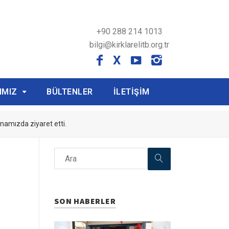
+90 288 214 1013
bilgi@kirklarelitb.org.tr
X
IMIZ
BÜLTENLER
İLETİŞİM
namızda ziyaret etti.
SON HABERLER