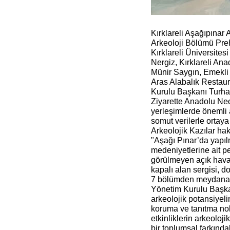
Kırklareli Aşağıpınar 
Arkeoloji Bölümü Pre
Kırklareli Üniversite
Nergiz, Kırklareli Ana
Münir Saygın, Emekli Ö
Aras Alabalık Restaur
Kurulu Başkanı Turhan 
Ziyarette Anadolu Neol
yerleşimlerde önemli a
somut verilerle ortay
Arkeolojik Kazılar ha
"Aşağı Pınar’da yapıl
medeniyetlerine ait pe
görülmeyen açık hava 
kapalı alan sergisi, d
7 bölümden meydana g
Yönetim Kurulu Başkan
arkeolojik potansiyeli
koruma ve tanıtma nok
etkinliklerin arkeoloj
bir toplumsal farkındal