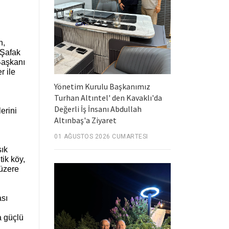
n,
 Şafak
Başkanı
r ile
Yönetim Kurulu Başkanımız
Turhan Altıntel' den Kavaklı'da
Değerli İş İnsanı Abdullah
erini
Altınbaş'a Ziyaret
01 AĞUSTOS 2026 CUMARTESI
sık
ik köy,
 üzere
ası
a güçlü