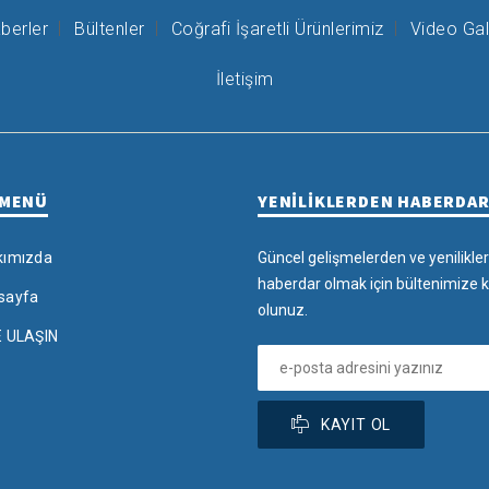
berler
Bültenler
Coğrafi İşaretli Ürünlerimiz
Video Gal
İletişim
 MENÜ
YENİLİKLERDEN HABERDA
kımızda
Güncel gelişmelerden ve yenilikle
haberdar olmak için bültenimize k
sayfa
olunuz.
E ULAŞIN
KAYIT OL