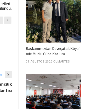
etleri
ulundu.
Başkanımızdan Deveçatak Köyü'
nde Mutlu Güne Katılım
01 AĞUSTOS 2026 CUMARTESI
er
ncılık
antısı