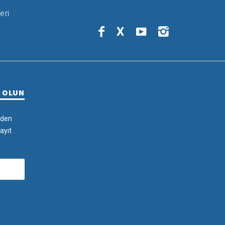
eri
X
R OLUN
rden
ayıt