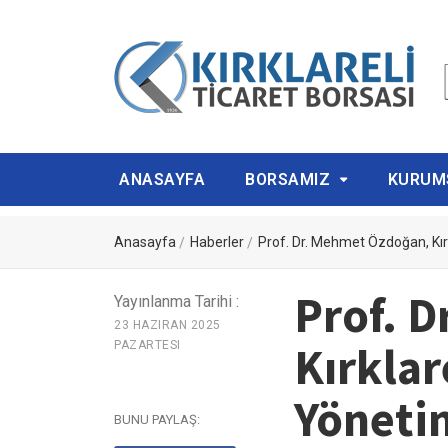
ANASAYFA
BORSAMIZ
KURUM
Anasayfa
Haberler
Prof. Dr. Mehmet Özdoğan, Kırk
Prof. 
Yayınlanma Tarihi :
23 HAZIRAN 2025
Kırklar
PAZARTESI
Yöneti
BUNU PAYLAŞ: