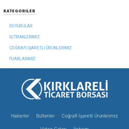
KATEGORILER
DUYURULAR
İŞTIRAKLERIMIZ
COĞRAFI İŞARETLI ÜRÜNLERIMIZ
FUARLARIMIZ
Haberler
Bültenler
Coğrafi İşaretli Ürünlerimiz