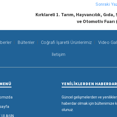
Sonraki Ya
Kırklareli 1. Tarım, Hayvancılık, Gıda,
ve Otomotiv Fuarı 
berler
Bültenler
Coğrafi İşaretli Ürünlerimiz
Video Gal
İletişim
 MENÜ
YENİLİKLERDEN HABERDA
kımızda
Güncel gelişmelerden ve yenilikle
haberdar olmak için bültenimize k
sayfa
olunuz.
E ULAŞIN