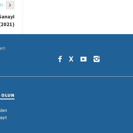
zı
 Sanayi
(2021)
eri
X
R OLUN
rden
ayıt