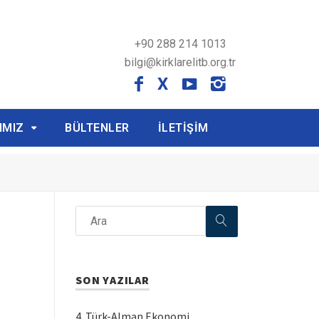
+90 288 214 1013
bilgi@kirklarelitb.org.tr
X
IMIZ
BÜLTENLER
İLETİŞİM
SON YAZILAR
4. Türk-Alman Ekonomi