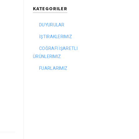
KATEGORILER
DUYURULAR
İŞTIRAKLERIMIZ
COĞRAFI İŞARETLI
ÜRÜNLERIMIZ
FUARLARIMIZ
l