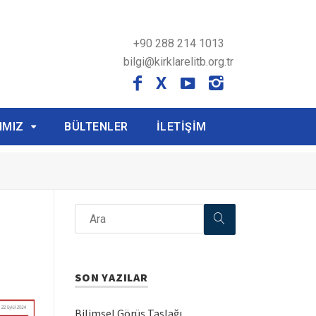
+90 288 214 1013
bilgi@kirklarelitb.org.tr
X
IMIZ
BÜLTENLER
İLETİŞİM
SON YAZILAR
Bilimsel Görüş Taslağı