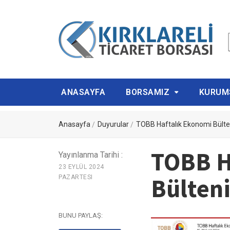
ANASAYFA
BORSAMIZ
KURUM
Anasayfa
Duyurular
TOBB Haftalık Ekonomi Bülte
TOBB H
Yayınlanma Tarihi :
23 EYLÜL 2024
Bülten
PAZARTESI
BUNU PAYLAŞ: