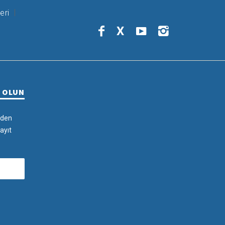
eri
X
R OLUN
rden
ayıt