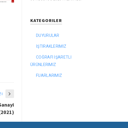
KATEGORILER
DUYURULAR
İŞTIRAKLERIMIZ
COĞRAFI İŞARETLI
ÜRÜNLERIMIZ
FUARLARIMIZ
zı
 Sanayi
(2021)