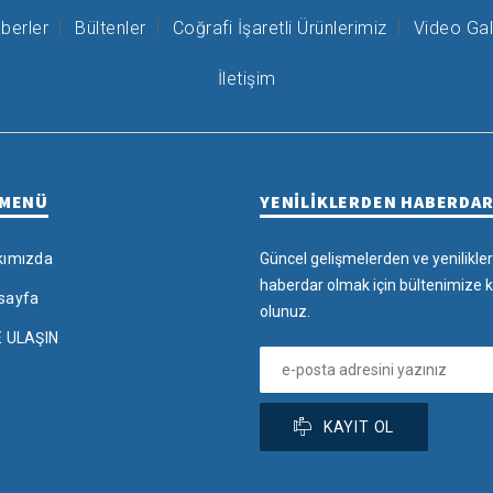
berler
Bültenler
Coğrafi İşaretli Ürünlerimiz
Video Gal
İletişim
 MENÜ
YENİLİKLERDEN HABERDA
kımızda
Güncel gelişmelerden ve yenilikle
haberdar olmak için bültenimize k
sayfa
olunuz.
E ULAŞIN
KAYIT OL