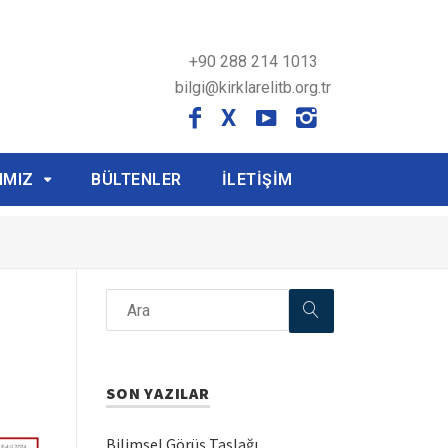
+90 288 214 1013
bilgi@kirklarelitb.org.tr
X
IMIZ
BÜLTENLER
İLETİŞİM
SON YAZILAR
Bilimsel Görüş Taslağı