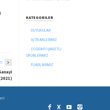
l
KATEGORILER
DUYURULAR
İŞTIRAKLERIMIZ
COĞRAFI İŞARETLI
ÜRÜNLERIMIZ
zı
FUARLARIMIZ
 Sanayi
(2021)
eri
X