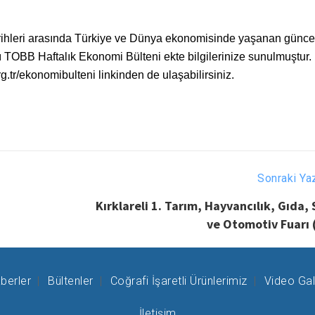
arihleri arasında Türkiye ve Dünya ekonomisinde yaşanan günce
ğı TOBB Haftalık Ekonomi Bülteni ekte bilgilerinize sunulmuştur.
g.tr/ekonomibulteni linkinden de ulaşabilirsiniz.
Sonraki Ya
Kırklareli 1. Tarım, Hayvancılık, Gıda,
ve Otomotiv Fuarı 
berler
Bültenler
Coğrafi İşaretli Ürünlerimiz
Video Gal
İletişim