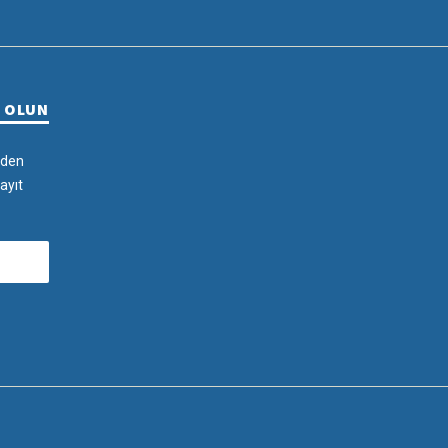
R OLUN
rden
ayıt