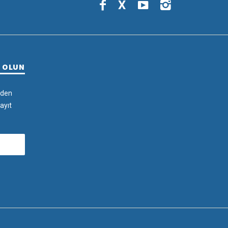
X
R OLUN
rden
ayıt