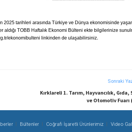
n 2025 tarihleri arasında Türkiye ve Dünya ekonomisinde yaşa
er aldığı TOBB Haftalık Ekonomi Bülteni ekte bilgilerinize sunul
g.tr/ekonomibulteni linkinden de ulaşabilirsiniz.
Sonraki Ya
Kırklareli 1. Tarım, Hayvancılık, Gıda,
ve Otomotiv Fuarı 
berler
Bültenler
Coğrafi İşaretli Ürünlerimiz
Video Gal