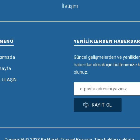
İletişim
 MENÜ
YENİLİKLERDEN HABERDA
kımızda
Güncel gelişmelerden ve yenilikle
haberdar olmak için bültenimize k
sayfa
olunuz.
E ULAŞIN
KAYIT OL
Copyright © 2023 Kırklareli Ticaret Borsası. Tüm hakları saklıdır.