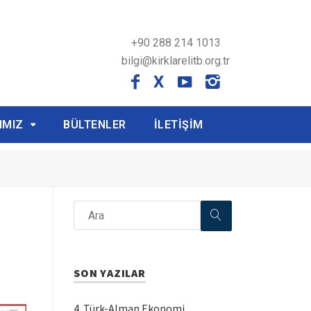
+90 288 214 1013
bilgi@kirklarelitb.org.tr
X
IMIZ
BÜLTENLER
İLETİŞİM
SON YAZILAR
4. Türk-Alman Ekonomi