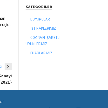
KATEGORILER
nan
DUYURULAR
muştur.
İŞTIRAKLERIMIZ
COĞRAFI İŞARETLI
ÜRÜNLERIMIZ
FUARLARIMIZ
zı
 Sanayi
(2021)
eri