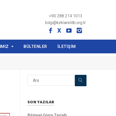
+90 288 214 1013
bilgi@kirklarelitb.org.tr
X
IMIZ
BÜLTENLER
İLETİŞİM
SON YAZILAR
Bilimsel Görüş Taslağı