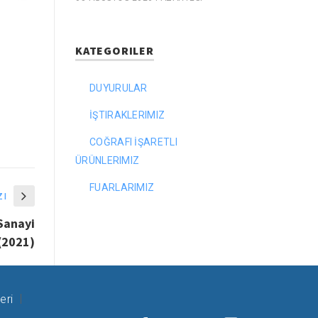
KATEGORILER
DUYURULAR
İŞTIRAKLERIMIZ
COĞRAFI İŞARETLI
ÜRÜNLERIMIZ
FUARLARIMIZ
zı
 Sanayi
(2021)
eri