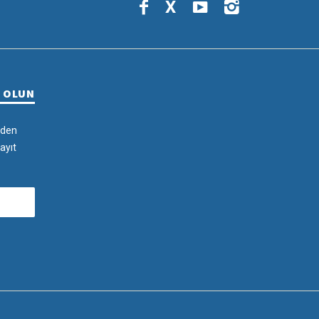
X
R OLUN
rden
ayıt