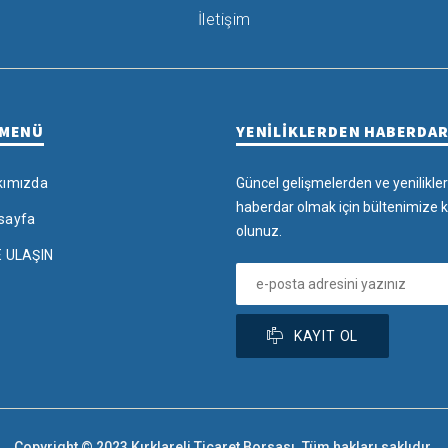
İletişim
 MENÜ
YENİLİKLERDEN HABERDA
kımızda
Güncel gelişmelerden ve yenilikle
haberdar olmak için bültenimize k
sayfa
olunuz.
E ULAŞIN
KAYIT OL
Copyright © 2023 Kırklareli Ticaret Borsası. Tüm hakları saklıdır.