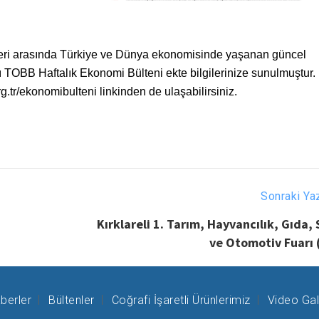
hleri arasında Türkiye ve Dünya ekonomisinde yaşanan güncel
ğı TOBB Haftalık Ekonomi Bülteni ekte bilgilerinize sunulmuştur.
g.tr/ekonomibulteni linkinden de ulaşabilirsiniz.
Sonraki Ya
Kırklareli 1. Tarım, Hayvancılık, Gıda,
ve Otomotiv Fuarı 
berler
Bültenler
Coğrafi İşaretli Ürünlerimiz
Video Gal