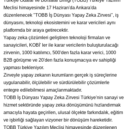
Türkiye Odalar ve Borsalar Birliği (TOBB) Türkiye Yazılım
Meclisi himayesinde 17 Haziran'da Ankara'da
düzenlenecek "TOBB İş Dünyası Yapay Zeka Zirvesi", iş
dünyasını, teknoloji ekosistemini ve karar vericileri aynı
platformda bir araya getirecektir.
Yapay zeka çözümleri geliştiren teknoloji firmaları ve
sanayicileri, KOBİ' ler ile karar vericilerin buluşturulacağı
zirvenin, 1000 katılımcı, 500'den fazla karar verici, 1000
B2B görüşme ve 20'den fazla konuşmacıya ev sahipliği
yapması bekleniyor.
Zirveyle yapay zekanın kurumların gerçek iş süreçlerine
uygulanabilir, ölçülebilir ve sürdürülebilir çözümlerle
entegre edilebilmesi amaçlanmaktadır.
TOBB İş Dünyası Yapay Zeka Zirvesi Türkiye'nin sanayi ve
hizmet sektöründe yapay zeka dönüşümünü hızlandırmak
amacıyla hayata geçirilen, ulusal ölçekte farkındalık, eğitim
ve işbirliği sağlayan vizyoner bir dönüşüm hareketidir.
TOBB Türkiye Yazılım Meclisi himayesinde düzenlenen