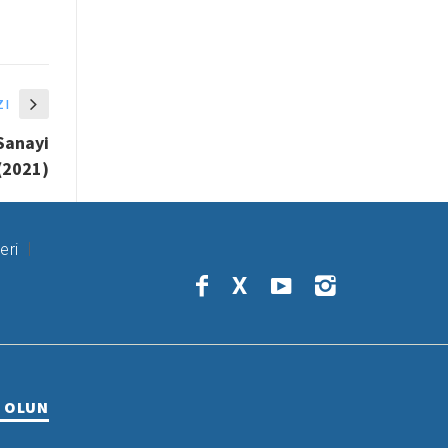
zı
 Sanayi
(2021)
eri
X
R OLUN