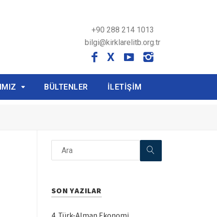
+90 288 214 1013
bilgi@kirklarelitb.org.tr
X
IMIZ
BÜLTENLER
İLETİŞİM
SON YAZILAR
4. Türk-Alman Ekonomi