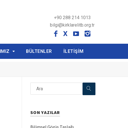
+90 288 214 1013
bilgi@kirklarelitb.org.tr
X
IMIZ
BÜLTENLER
İLETİŞİM
SON YAZILAR
Bilimsel Görüş Taslağı