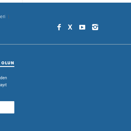
eri
X
R OLUN
rden
ayıt