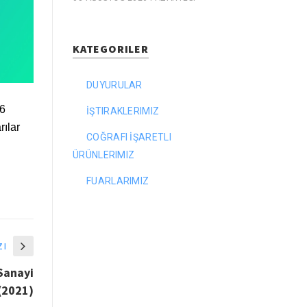
KATEGORILER
DUYURULAR
26
İŞTIRAKLERIMIZ
ılar
COĞRAFI İŞARETLI
ÜRÜNLERIMIZ
FUARLARIMIZ
zı
 Sanayi
(2021)