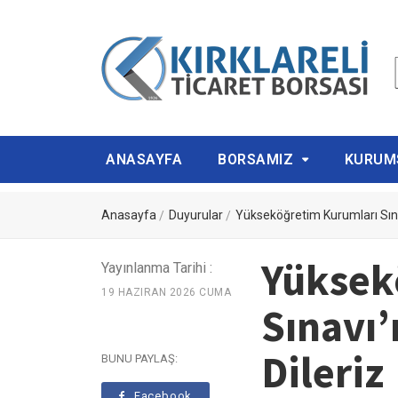
ANASAYFA
BORSAMIZ
KURUM
Anasayfa
Duyurular
Yükseköğretim Kurumları Sına
Yüksek
Yayınlanma Tarihi :
19 HAZIRAN 2026 CUMA
Sınavı’
Dileriz
BUNU PAYLAŞ:
Facebook