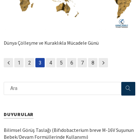
Dünya Çölleşme ve Kuraklıkla Mücadele Günü
1
2
3
4
5
6
7
8
DUYURULAR
Bilimsel Görüş Taslağı (Bifıdobacterium breve M-16V Suşunun
Bebek/Devam Formüllerinde Kullanımı)